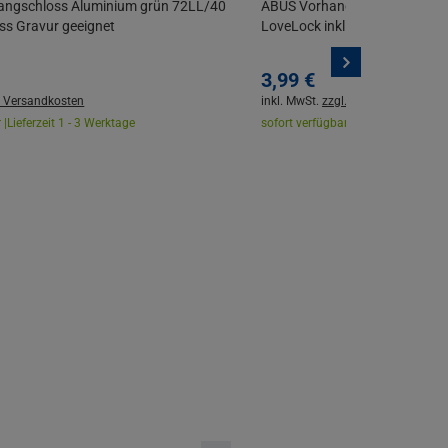
angschloss Aluminium grün 72LL/40
ABUS Vorhangschloss Alumini
ss Gravur geeignet
LoveLock inkl. 2 Schlüsseln
3,
99
€
. Versandkosten
inkl. MwSt.
zzgl. Versandkosten
 |
Lieferzeit 1 - 3 Werktage
sofort verfügbar |
Lieferzeit 1 - 3 W