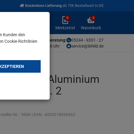
Kostenlose Lieferung
ab 75€ Bestellwert in DE
0
0
Anmelden
Merkzettel
Warenkorb
aufklappen
aufklappen
Anmelden
Merkzettel
Warenkorb
en Kunden den
Unsere Fachberatung:
05244 - 9201 - 27
en Cookie-Richtlinien
Mo-Fr von 9-16 Uhr
service@lefeld.de
KZEPTIEREN
gschloss Aluminium
eLock inkl. 2
steller-Nr.:
9666
|
EAN:
4003318096662