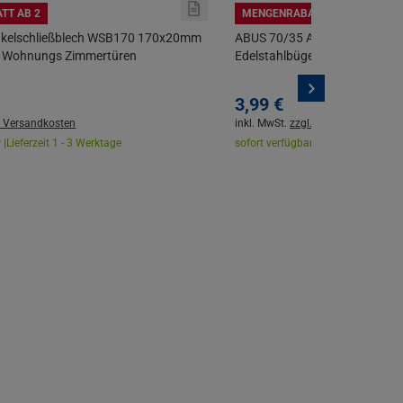
TT AB 2
MENGENRABATT AB 2
nkelschließblech WSB170 170x20mm
ABUS 70/35 AQUA SAFE Vorh
 f. Wohnungs Zimmertüren
Edelstahlbügel inkl. 2 Schlüsse
3,
99
€
. Versandkosten
inkl. MwSt.
zzgl. Versandkosten
 |
Lieferzeit 1 - 3 Werktage
sofort verfügbar |
Lieferzeit 1 - 3 W