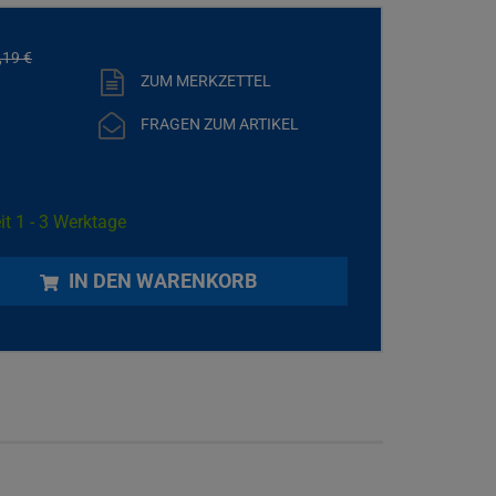
,
19
€
ZUM MERKZETTEL
FRAGEN ZUM ARTIKEL
it 1 - 3 Werktage
IN DEN WARENKORB