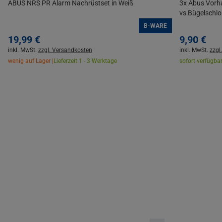
ABUS NRS PR Alarm Nachrüstset in Weiß
3x Abus Vorh
vs Bügelschlo
B-WARE
19,
99
€
9,
90
€
inkl. MwSt.
zzgl. Versandkosten
inkl. MwSt.
zzgl
wenig auf Lager |
Lieferzeit 1 - 3 Werktage
sofort verfügbar