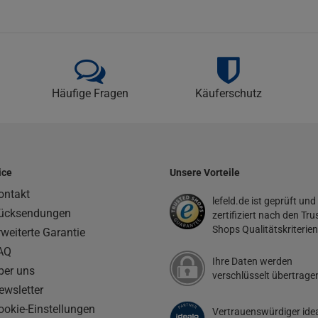
Häufige Fragen
Käuferschutz
ice
Unsere Vorteile
ontakt
lefeld.de ist geprüft und
ücksendungen
zertifiziert nach den Tru
Shops Qualitätskriterien
rweiterte Garantie
AQ
Ihre Daten werden
ber uns
verschlüsselt übertrage
ewsletter
ookie-Einstellungen
Vertrauenswürdiger ide