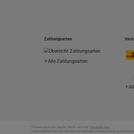
Zahlungsarten
Vers
Alle Zahlungsarten
Al
* Preisangaben inkl. gesetzl. MwSt. und zzgl.
Versandkosten
1
Ursprünglicher Preis des Händlers, Unverbindliche Preisempfehlung des Herstel