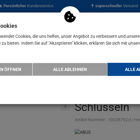
Persönlicher
Kundenservice
superschneller
Versand
Cookies
rwendet Cookies, die uns helfen, unser Angebot zu verbessern und unser
zu bieten. Indem Sie auf "Akzeptieren" klicken, erklären Sie sich mit unser
nen
Blog
US Vorhangschloss Aluminium 72/40 rot LoveLock …
EN ÖFFNEN
ALLE ABLEHNEN
ALLE A
ABUS Vorhan
72/40 rot Lov
Schlüsseln
Artikel-Nummer:
10028792;0
|
Her