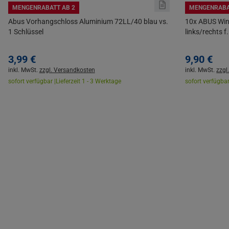
MENGENRABATT AB 2
MENGENRABA
Abus Vorhangschloss Aluminium 72LL/40 blau vs.
10x ABUS Wi
1 Schlüssel
links/rechts
3,
99
€
9,
90
€
inkl. MwSt.
zzgl. Versandkosten
inkl. MwSt.
zzgl
sofort verfügbar |
Lieferzeit 1 - 3 Werktage
sofort verfügbar