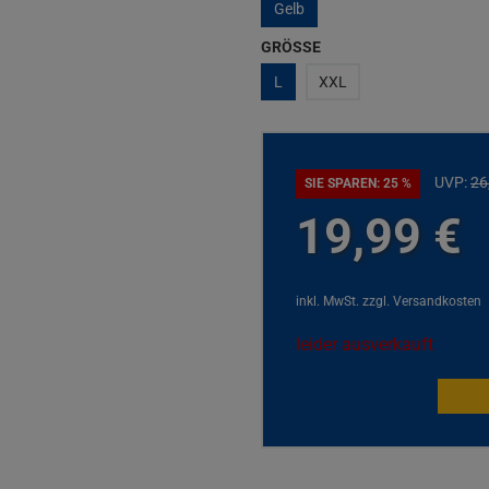
Gelb
GRÖSSE
L
XXL
UVP:
26
SIE SPAREN: 25 %
19,
99
€
inkl. MwSt.
zzgl. Versandkosten
leider ausverkauft