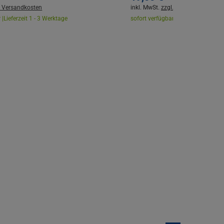
. Versandkosten
inkl. MwSt.
zzgl. Versandkosten
 |
Lieferzeit 1 - 3 Werktage
sofort verfügbar |
Lieferzeit 1 - 3 W