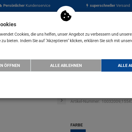
Persönlicher
Kundenservice
superschneller
Versand
Cookies
rwendet Cookies, die uns helfen, unser Angebot zu verbessern und unser
zu bieten. Indem Sie auf "Akzeptieren" klicken, erklären Sie sich mit unser
nen
Blog
chutz-Regenjacke LIST
EN ÖFFNEN
ALLE ABLEHNEN
ALLE A
teXXor Wett
LIST
Artikel-Nummer:
10032009;1554
FARBE