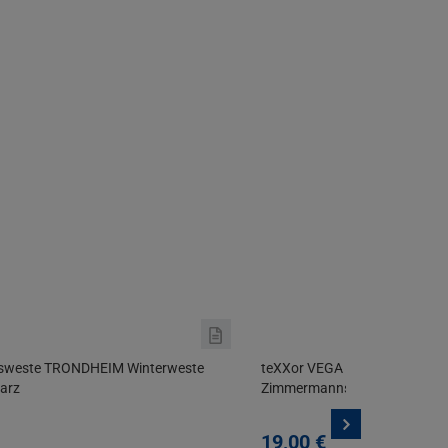
tsweste TRONDHEIM Winterweste
teXXor VEGA Arbeitsweste Zu
warz
Zimmermannsweste Schwarz
19,
00
€