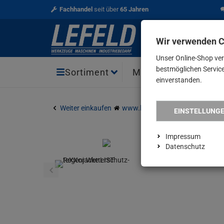
Fachhandel
seit über
65 Jahren
Wir verwenden 
Unser Online-Shop ve
bestmöglichen Service 
Aktio
Sortiment
Marken
einverstanden.
Weiter einkaufen
www.lefeld.de
teXXor Wetters
EINSTELLUNG
Impressum
Datenschutz