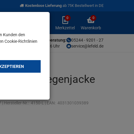
Kostenlose Lieferung
ab 75€ Bestellwert in DE
0
0
Anmelden
Merkzettel
Warenkorb
aufklappen
aufklappen
Anmelden
Merkzettel
Warenkorb
en Kunden den
Unsere Fachberatung:
05244 - 9201 - 27
en Cookie-Richtlinien
Mo-Fr von 9-16 Uhr
service@lefeld.de
KZEPTIEREN
erschutz-Regenjacke
7
|
Hersteller-Nr.:
4150-L
|
EAN:
4031301039389