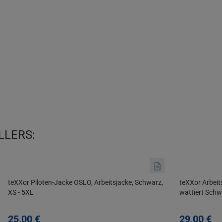
LLERS:
teXXor Piloten-Jacke OSLO, Arbeitsjacke, Schwarz,
teXXor Arbei
XS - 5XL
wattiert Sch
25,
00
€
29,
00
€