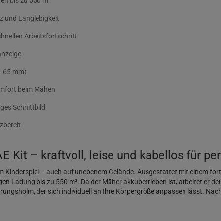
en bis zu 550 m²
nz und Langlebigkeit
hnellen Arbeitsfortschritt
anzeige
22–65 mm)
omfort beim Mähen
ges Schnittbild
zbereit
Kit – kraftvoll, leise und kabellos für pe
m Kinderspiel – auch auf unebenem Gelände. Ausgestattet mit einem forts
gen Ladung bis zu 550 m². Da der Mäher akkubetrieben ist, arbeitet er de
ungsholm, der sich individuell an Ihre Körpergröße anpassen lässt. Na