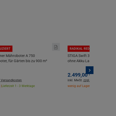
UZIERT
RADIKAL REDUZIERT
mer Mähroboter A 750
STIGA Swift 372e Akku-Rasent
er, für Gärten bis zu 900 m²
ohne Akku Ladegerät
2.499,
00
€
. Versandkosten
inkl. MwSt.
zzgl. Versandkosten
 |
Lieferzeit 1 - 3 Werktage
wenig auf Lager |
Lieferzeit 1 - 3 W