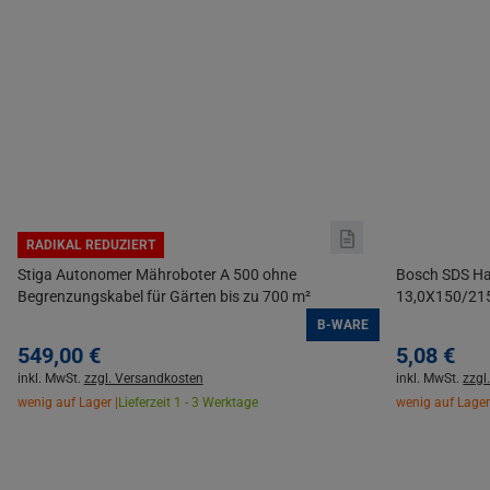
RADIKAL REDUZIERT
Stiga Autonomer Mähroboter A 500 ohne
Bosch SDS Ha
Begrenzungskabel für Gärten bis zu 700 m²
13,0X150/2
B-WARE
549,
00
€
5,
08
€
inkl. MwSt.
zzgl. Versandkosten
inkl. MwSt.
zzgl
wenig auf Lager |
Lieferzeit 1 - 3 Werktage
wenig auf Lager