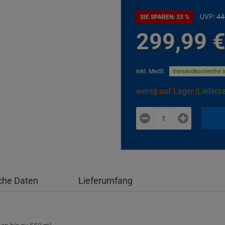
UVP:
44
SIE SPAREN: 33 %
299,
99
inkl. MwSt.
Versandkostenfrei 
wenig auf Lager |
Lieferze
plus
minus
che Daten
Lieferumfang