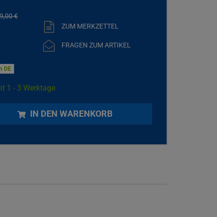
9,
00
€
ZUM MERKZETTEL
€
FRAGEN ZUM ARTIKEL
in DE
it 1 - 3 Werktage
IN DEN WARENKORB