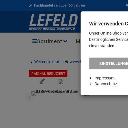
Fachhandel
seit über
65 Jahren
Wir verwenden 
Unser Online-Shop ve
bestmöglichen Service 
Aktio
Sortiment
Marken
einverstanden.
Weiter einkaufen
www.lefeld.de
Haus & Garten
EINSTELLUNG
RADIKAL REDUZIERT
Impressum
Datenschutz