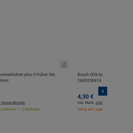
mmerbohrer plus-5 früher S4L
Bosch SDS-Quick Mehrzweckb
15mm
2609256914
4,
30
€
. Versandkosten
inkl. MwSt.
zzgl. Versandkosten
 |
Lieferzeit 1 - 3 Werktage
wenig auf Lager |
Lieferzeit 1 - 3 W