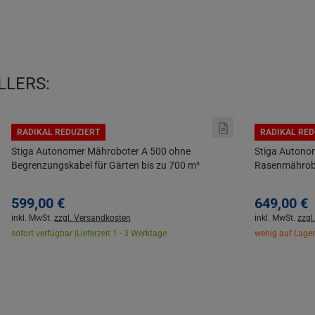
LLERS:
RADIKAL REDUZIERT
RADIKAL RED
Stiga Autonomer Mähroboter A 500 ohne
Stiga Autono
Begrenzungskabel für Gärten bis zu 700 m²
Rasenmährobot
599,
00
€
649,
00
€
inkl. MwSt.
zzgl. Versandkosten
inkl. MwSt.
zzgl
sofort verfügbar |
Lieferzeit 1 - 3 Werktage
wenig auf Lager