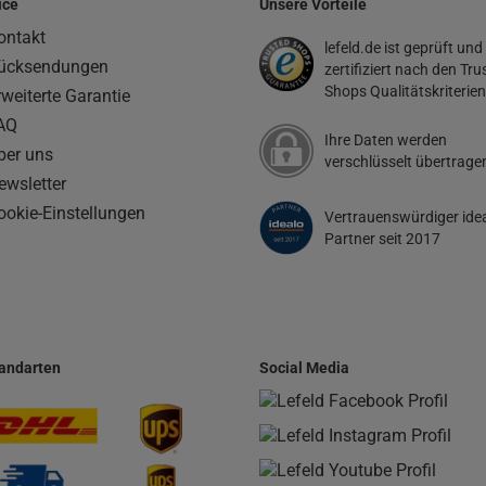
ice
Unsere Vorteile
ontakt
lefeld.de ist geprüft und
ücksendungen
zertifiziert nach den Tru
Shops Qualitätskriterien
rweiterte Garantie
AQ
Ihre Daten werden
ber uns
verschlüsselt übertrage
ewsletter
ookie-Einstellungen
Vertrauenswürdiger ide
Partner seit 2017
andarten
Social Media