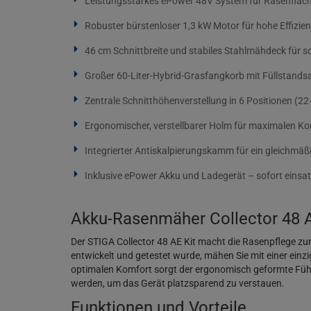
Leistungsstarkes ePower 48V System für Rasenfläch
Robuster bürstenloser 1,3 kW Motor für hohe Effizie
46 cm Schnittbreite und stabiles Stahlmähdeck für sc
Großer 60-Liter-Hybrid-Grasfangkorb mit Füllstands
Zentrale Schnitthöhenverstellung in 6 Positionen (
Ergonomischer, verstellbarer Holm für maximalen K
Integrierter Antiskalpierungskamm für ein gleichmäßi
Inklusive ePower Akku und Ladegerät – sofort einsat
Akku-Rasenmäher Collector 48 AE 
Der STIGA Collector 48 AE Kit macht die Rasenpflege zu
entwickelt und getestet wurde, mähen Sie mit einer einzi
optimalen Komfort sorgt der ergonomisch geformte Führ
werden, um das Gerät platzsparend zu verstauen.
Funktionen und Vorteile