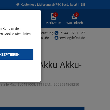
Kostenlose Lieferung
ab 75€ Bestellwert in DE
0
0
Anmelden
Merkzettel
Warenkorb
aufklappen
aufklappen
Anmelden
Merkzettel
Warenkorb
en Kunden den
Unsere Fachberatung:
05244 - 9201 - 27
en Cookie-Richtlinien
Mo-Fr von 9-16 Uhr
service@lefeld.de
KZEPTIEREN
tor 48 AE Akku Akku-
 48V
steller-Nr.:
2L0481008/ST1
|
EAN:
8008984868250