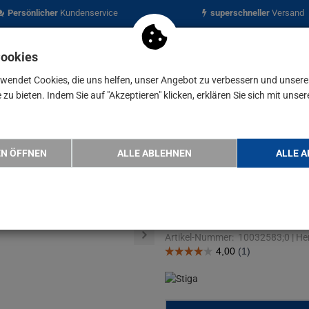
Persönlicher
Kundenservice
superschneller
Versand
Cookies
rwendet Cookies, die uns helfen, unser Angebot zu verbessern und unser
zu bieten. Indem Sie auf "Akzeptieren" klicken, erklären Sie sich mit unser
nen
Blog
STIGA Collector 48 AE Akku Akku-Rasenmäher 48V
EN ÖFFNEN
ALLE ABLEHNEN
ALLE A
STIGA Collec
Rasenmäher
Artikel-Nummer:
10032583;0
|
Her