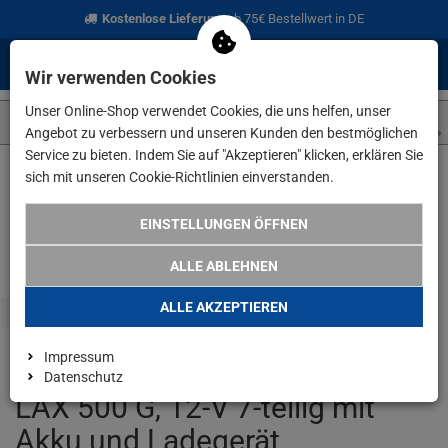
Kostenlose Lieferung
ab 75€ Bestellwert in DE
0
0
Menü
Anmelden
Merkzettel
Waren
Wir verwenden Cookies
aufklappen
aufkla
Unser Online-Shop verwendet Cookies, die uns helfen, unser
Angebot zu verbessern und unseren Kunden den bestmöglichen
Service zu bieten. Indem Sie auf "Akzeptieren" klicken, erklären Sie
sich mit unseren Cookie-Richtlinien einverstanden.
Weiter einkaufen
www.lefeld.de
Stabila Kreuzlinien-Lot-Laser
EINSTELLUNGEN ÖFFNEN
ALLE ABLEHNEN
ALLE AKZEPTIEREN
Impressum
Stabila Kreuzlinien-Lot-Laser
Datenschutz
LAX 500 G, 12-V 7-teilig mit
Akku und Ladegerät