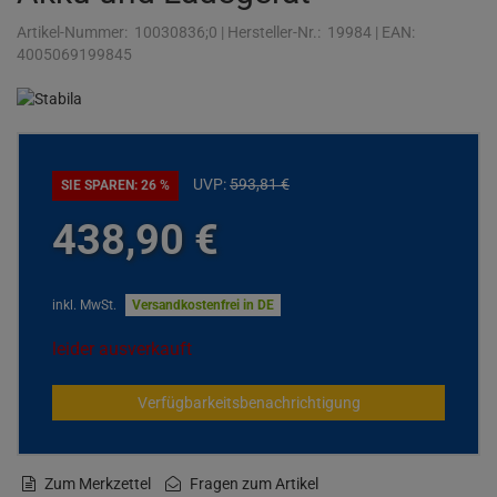
Artikel-Nummer:
10030836;0
|
Hersteller-Nr.:
19984
|
EAN:
4005069199845
UVP:
593,
81
€
SIE SPAREN: 26 %
438,
90
€
inkl. MwSt.
Versandkostenfrei in DE
leider ausverkauft
Verfügbarkeitsbenachrichtigung
Zum Merkzettel
Fragen zum Artikel