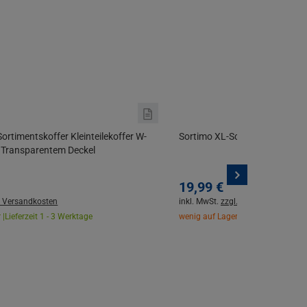
ortimentskoffer Kleinteilekoffer W-
Sortimo XL-Schnittschaum-Set
Transparentem Deckel
19,
99
€
. Versandkosten
inkl. MwSt.
zzgl. Versandkosten
 |
Lieferzeit 1 - 3 Werktage
wenig auf Lager |
Lieferzeit 1 - 3 W