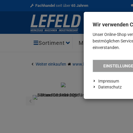
Fachhandel
seit über
65 Jahren
Wir verwenden 
Unser Online-Shop ve
bestmöglichen Service 
Aktio
Sortiment
Marken
einverstanden.
Weiter einkaufen
www.lefeld.de
Sortimo Deckele
EINSTELLUNG
Impressum
Datenschutz