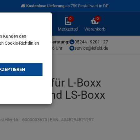
Kostenlose Lieferung
ab 75€ Bestellwert in DE
0
0
Anmelden
Merkzettel
Warenkorb
aufklappen
aufklappen
Anmelden
Merkzettel
Warenkorb
en Kunden den
Unsere Fachberatung:
05244 - 9201 - 27
en Cookie-Richtlinien
Mo-Fr von 9-16 Uhr
service@lefeld.de
KZEPTIEREN
eleinlage für L-Boxx
238 / 374 und LS-Boxx
steller-Nr.:
6000003670
|
EAN:
4045294521257