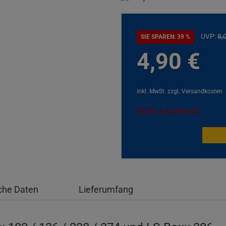
UVP:
8,
SIE SPAREN: 39 %
4,
90
€
inkl. MwSt.
zzgl. Versandkosten
leider ausverkauft
che Daten
Lieferumfang