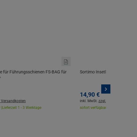
he für Führungsschienen FS-BAG für
Sortimo Insetboxenset H3 LB 
P
14,
90
€
. Versandkosten
inkl. MwSt.
zzgl. Versandkosten
 |
Lieferzeit 1 - 3 Werktage
sofort verfügbar |
Lieferzeit 1 - 3 W