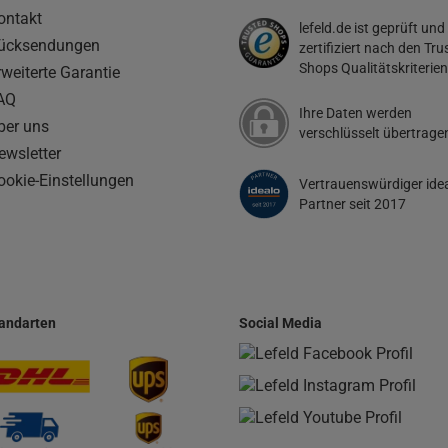
ontakt
lefeld.de ist geprüft und
ücksendungen
zertifiziert nach den Tru
Shops Qualitätskriterien
rweiterte Garantie
AQ
Ihre Daten werden
ber uns
verschlüsselt übertrage
ewsletter
ookie-Einstellungen
Vertrauenswürdiger ide
Partner seit 2017
andarten
Social Media