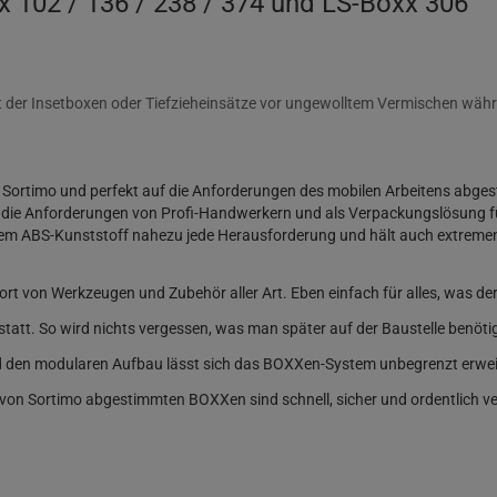
x 102 / 136 / 238 / 374 und LS-Boxx 306
t der Insetboxen oder Tiefzieheinsätze vor ungewolltem Vermischen wäh
 Sortimo und perfekt auf die Anforderungen des mobilen Arbeitens abges
 die Anforderungen von Profi-Handwerkern und als Verpackungslösung für 
em ABS-Kunststoff nahezu jede Herausforderung und hält auch extremen B
 von Werkzeugen und Zubehör aller Art. Eben einfach für alles, was der 
statt. So wird nichts vergessen, was man später auf der Baustelle benötig
nd den modularen Aufbau lässt sich das BOXXen-System unbegrenzt erwei
n von Sortimo abgestimmten BOXXen sind schnell, sicher und ordentlich ver