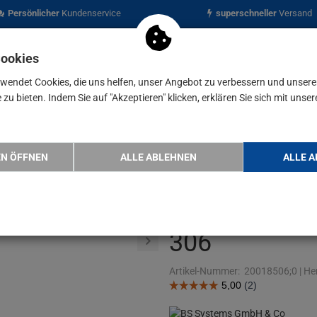
Persönlicher
Kundenservice
superschneller
Versand
Cookies
rwendet Cookies, die uns helfen, unser Angebot zu verbessern und unser
zu bieten. Indem Sie auf "Akzeptieren" klicken, erklären Sie sich mit unser
nen
Blog
inlage für L-Boxx 102 / 136 / 238 …
EN ÖFFNEN
ALLE ABLEHNEN
ALLE A
Sortimo Deck
102 / 136 / 
306
Artikel-Nummer:
20018506;0
|
Her