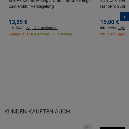
SONAX MetallicHochglanz 500 ml Lack Pflege
SONAX XTREME 
Lack Politur Versiegelung
NanoPro 250ml 
13,
99
€
15,
00
€
inkl. MwSt.
zzgl. Versandkosten
inkl. MwSt.
zzgl. 
wenig auf Lager |
Lieferzeit 1 - 3 Werktage
wenig auf Lager |
L
KUNDEN KAUFTEN AUCH