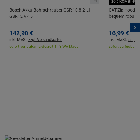
20% KOMBI-RAB
Bosch Akku-Bohrschrauber GSR 10,8-2-LI
CAT Zip Hoodie 
GSR12 V-15
bequem robust a
142,
90
€
16,
99
€
inkl. MwSt.
zzgl. Versandkosten
inkl. MwSt.
zzgl. 
sofort verfügbar |
Lieferzeit 1 - 3 Werktage
sofort verfügbar |
L