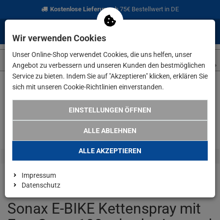
Kostenlose Lieferung
ab 75€ Bestellwert in DE
0
0
Menü
Anmelden
Merkzettel
Waren
Wir verwenden Cookies
aufklappen
aufkla
Unser Online-Shop verwendet Cookies, die uns helfen, unser
Angebot zu verbessern und unseren Kunden den bestmöglichen
Service zu bieten. Indem Sie auf "Akzeptieren" klicken, erklären Sie
sich mit unseren Cookie-Richtlinien einverstanden.
Weiter einkaufen
www.lefeld.de
Marken
Sonax E-BIKE Kett
EINSTELLUNGEN ÖFFNEN
ALLE ABLEHNEN
ALLE AKZEPTIEREN
Impressum
Datenschutz
Sonax E-BIKE Kettenspray mit