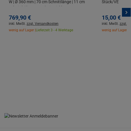
W | Ø 360 mm | 70 cm Schnittlänge | 11 cm
Stück/VE
Schnitthöhe | 45° Schnitt | inkl.
Diamanttrennscheibe
769,
90
€
15,
00
€
inkl. MwSt.
zzgl. Versandkosten
inkl. MwSt.
zzgl. 
wenig auf Lager |
Lieferzeit 3 - 4 Werktage
wenig auf Lager |
L