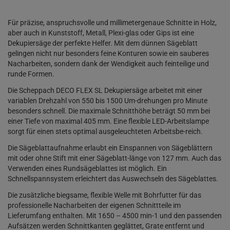
Für präzise, anspruchsvolle und millimetergenaue Schnitte in Holz,
aber auch in Kunststoff, Metall, Plexi-glas oder Gips ist eine
Dekupiersäge der perfekte Helfer. Mit dem dünnen Sägeblatt
gelingen nicht nur besonders feine Konturen sowie ein sauberes
Nacharbeiten, sondern dank der Wendigkeit auch feinteilige und
runde Formen.
Die Scheppach DECO FLEX SL Dekupiersäge arbeitet mit einer
variablen Drehzahl von 550 bis 1500 Um-drehungen pro Minute
besonders schnell. Die maximale Schnitthöhe beträgt 50 mm bei
einer Tiefe von maximal 405 mm. Eine flexible LED-Arbeitslampe
sorgt für einen stets optimal ausgeleuchteten Arbeitsbe-reich.
Die Sägeblattaufnahme erlaubt ein Einspannen von Sägeblättern
mit oder ohne Stift mit einer Sägeblatt-länge von 127 mm. Auch das
Verwenden eines Rundsägeblattes ist möglich. Ein
Schnellspannsystem erleichtert das Auswechseln des Sägeblattes.
Die zusätzliche biegsame, flexible Welle mit Bohrfutter für das
professionelle Nacharbeiten der eigenen Schnittteile im
Lieferumfang enthalten. Mit 1650 – 4500 min-1 und den passenden
Aufsätzen werden Schnittkanten geglättet, Grate entfernt und