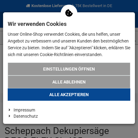
Kostenlose Lieferung
ab 75€ Bestellwert in DE
0
0
Menü
Anmelden
Merkzettel
Waren
Wir verwenden Cookies
aufklappen
aufkla
Unser Online-Shop verwendet Cookies, die uns helfen, unser
Angebot zu verbessern und unseren Kunden den bestmöglichen
Service zu bieten. Indem Sie auf "Akzeptieren" klicken, erklären Sie
sich mit unseren Cookie-Richtlinien einverstanden.
Weiter einkaufen
www.lefeld.de
Scheppach Dekupiersäge DE
EINSTELLUNGEN ÖFFNEN
ALLE ABLEHNEN
ALLE AKZEPTIEREN
Impressum
Datenschutz
Scheppach Dekupiersäge