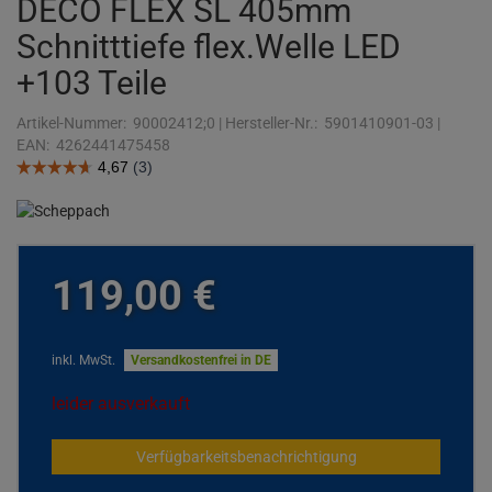
DECO FLEX SL 405mm
Schnitttiefe flex.Welle LED
+103 Teile
Artikel-Nummer:
90002412;0
|
Hersteller-Nr.:
5901410901-03
|
EAN:
4262441475458
119,
00
€
inkl. MwSt.
Versandkostenfrei in DE
leider ausverkauft
Verfügbarkeitsbenachrichtigung