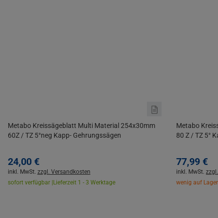
Metabo Kreissägeblatt Multi Material 254x30mm
Metabo Kreis
60Z / TZ 5°neg Kapp- Gehrungssägen
80 Z / TZ 5°
24,
00
€
77,
99
€
inkl. MwSt.
zzgl. Versandkosten
inkl. MwSt.
zzgl
sofort verfügbar |
Lieferzeit 1 - 3 Werktage
wenig auf Lager