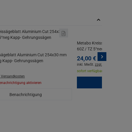
Metabo Kreissägeblatt Multi
60Z / TZ 5°neg Kapp- Gehrun
sägeblatt Aluminium Cut 254x30 mm
24,
00
€
eg Kapp- Gehrungssägen
inkl. MwSt.
zzgl. Versandkosten
sofort verfügbar |
Lieferzeit 1 - 3 W
. Versandkosten
Benachrichtigung aktivieren
Benachrichtigung