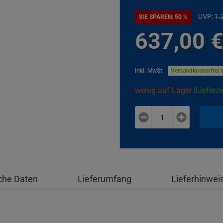
UVP:
1.
SIE SPAREN: 50 %
637,
00
inkl. MwSt.
Versandkostenfrei 
wenig auf Lager |
Lieferze
plus
minus
che Daten
Lieferumfang
Lieferhinwei