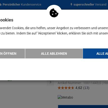
Persönlicher
Kundenservice
superschneller
Versand
Cookies
rwendet Cookies, die uns helfen, unser Angebot zu verbessern und unser
zu bieten. Indem Sie auf "Akzeptieren" klicken, erklären Sie sich mit unser
nen
Blog
uge
Metabo Tischkreissäge TS 254 mit Untergestell und…
EN ÖFFNEN
ALLE ABLEHNEN
ALLE A
Metabo Tisch
Untergestell 
Artikel-Nummer:
10011443;0
|
Her