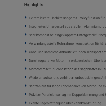
Highlights:
Extrem leichte Tischkreissäge mit Trolleyfunktion für
Integriertes Untergestell aus stabilem Aluminiumdru
Sehr kompakt bei eingeklapptem Untergestell für b
Verwindungssteife Rohrrahmenkonstruktion für härt
Kabel und sämtliche Anbauteile für den Transport 
Durchzugsstarker Motor mit elektronischem Überlas
Motorbremse für Schnellstopp des Sägeblattes in 3
Wiederanlaufschutz: verhindert unbeabsichtigtes A
Sanftanlauf für lange Lebensdauer von Motor und Ge
Präziser Parallelanschlag mit Doppelklemmung und S
Exakte Sägeblattneigung über Zahnkranzführung