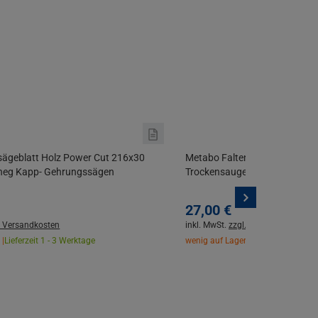
sägeblatt Holz Power Cut 216x30
Metabo Faltenfilter Staubklas
neg Kapp- Gehrungssägen
Trockensauger AS 18 L PC
27,
00
€
. Versandkosten
inkl. MwSt.
zzgl. Versandkosten
 |
Lieferzeit 1 - 3 Werktage
wenig auf Lager |
Lieferzeit 1 - 3 W