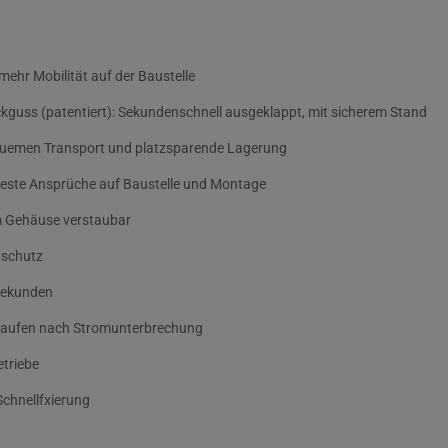
 mehr Mobilität auf der Baustelle
ckguss (patentiert): Sekundenschnell ausgeklappt, mit sicherem Stand
equemen Transport und platzsparende Lagerung
este Ansprüche auf Baustelle und Montage
am Gehäuse verstaubar
tschutz
 Sekunden
nlaufen nach Stromunterbrechung
triebe
chnellfxierung