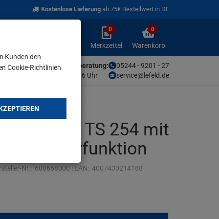
Kostenlose Lieferung
ab 75€ Bestellwert in DE
0
0
Anmelden
Merkzettel
Warenkorb
aufklappen
aufklappen
Anmelden
Merkzettel
Warenkorb
en Kunden den
Unsere Fachberatung:
05244 - 9201 - 27
en Cookie-Richtlinien
Mo-Fr von 9-16 Uhr
service@lefeld.de
KZEPTIEREN
kreissäge TS 254 mit
und Trolleyfunktion
steller-Nr.:
600668000
|
EAN:
4007430214188