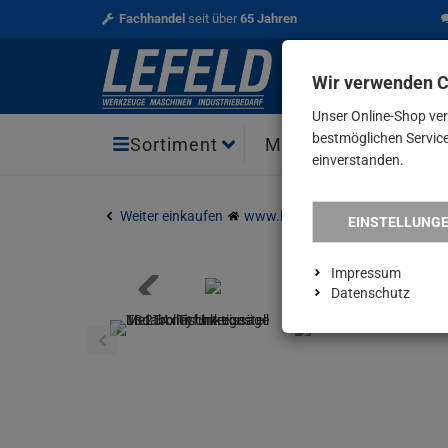
Fachhandel
seit über
65 Jahren
Wir verwenden 
Unser Online-Shop ve
bestmöglichen Service 
Aktio
Sortiment
Marken
einverstanden.
Weiter einkaufen
www.lefeld.de
Elektrowerkze
EINSTELLUNG
Impressum
Datenschutz