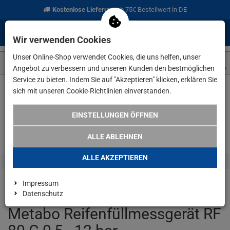
Kostenlose Lieferung
ab 75€ Bestellwert in DE
0
0
Menü
Anmelden
Merkzettel
Waren
Wir verwenden Cookies
aufklappen
aufkla
Unser Online-Shop verwendet Cookies, die uns helfen, unser
Angebot zu verbessern und unseren Kunden den bestmöglichen
Service zu bieten. Indem Sie auf "Akzeptieren" klicken, erklären Sie
sich mit unseren Cookie-Richtlinien einverstanden.
Weiter einkaufen
www.lefeld.de
Metabo Reifenfüllmessgerät R
EINSTELLUNGEN ÖFFNEN
ALLE ABLEHNEN
ALLE AKZEPTIEREN
Impressum
Datenschutz
Metabo Reifenfüllmessgerät RF