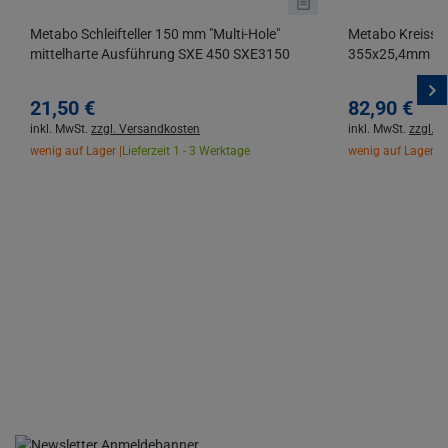
Metabo Schleifteller 150 mm "Multi-Hole"
Metabo Kreissäg
mittelharte Ausführung SXE 450 SXE3150
355x25,4mm 72 
21,
50
€
82,
90
€
inkl. MwSt.
zzgl. Versandkosten
inkl. MwSt.
zzgl. 
wenig auf Lager |
Lieferzeit 1 - 3 Werktage
wenig auf Lager |
L