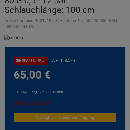
80 G 0,5 - 12 bar
Schlauchlänge: 100 cm
Artikel-Nummer:
10017194;0
|
Hersteller-Nr.:
602235000
|
EAN:
4007430241023
UVP:
128,
52
€
SIE SPAREN: 49 %
65,
00
€
inkl. MwSt.
zzgl. Versandkosten
leider ausverkauft
Verfügbarkeitsbenachrichtigung