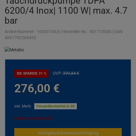
Tauchdruckpumpe TDPA
6200/4 Inox| 1100 W| max. 4.7
bar
Artikel-Nummer:
10030734;0
|
Hersteller-Nr.:
601773000
|
EAN:
4061792265455
UVP:
399,
84
€
SIE SPAREN: 31 %
276,
00
€
inkl. MwSt.
Versandkostenfrei in DE
leider ausverkauft
Verfügbarkeitsbenachrichtigung