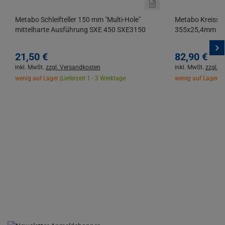
Metabo Schleifteller 150 mm "Multi-Hole"
Metabo Kreissäg
mittelharte Ausführung SXE 450 SXE3150
355x25,4mm 72 
21,
50
€
82,
90
€
inkl. MwSt.
zzgl. Versandkosten
inkl. MwSt.
zzgl. 
wenig auf Lager |
Lieferzeit 1 - 3 Werktage
wenig auf Lager |
L