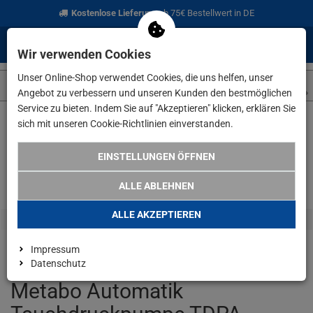
Kostenlose Lieferung
ab 75€ Bestellwert in DE
0
0
Menü
Anmelden
Merkzettel
Waren
Wir verwenden Cookies
aufklappen
aufkla
Unser Online-Shop verwendet Cookies, die uns helfen, unser
Angebot zu verbessern und unseren Kunden den bestmöglichen
Service zu bieten. Indem Sie auf "Akzeptieren" klicken, erklären Sie
sich mit unseren Cookie-Richtlinien einverstanden.
Weiter einkaufen
www.lefeld.de
Metabo Automatik Tauchdru
EINSTELLUNGEN ÖFFNEN
ALLE ABLEHNEN
ALLE AKZEPTIEREN
Impressum
Datenschutz
Metabo Automatik