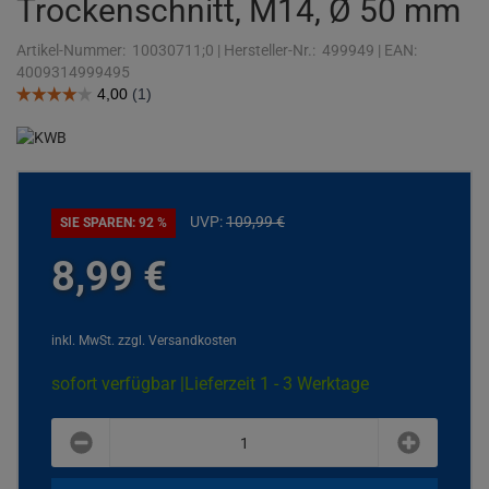
Trockenschnitt, M14, Ø 50 mm
Artikel-Nummer:
10030711;0
|
Hersteller-Nr.:
499949
|
EAN:
4009314999495
UVP:
109,
99
€
SIE SPAREN: 92 %
8,
99
€
inkl. MwSt.
zzgl. Versandkosten
sofort verfügbar |
Lieferzeit 1 - 3 Werktage
plus
minus