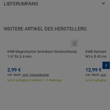
LIEFERUMFANG
WEITERE ARTIKEL DES HERSTELLERS:
KWB Magnetischer Sechskant-Steckschlüssel,
KWB Diamant-Lo
1/4" E6.3, 6 mm
M14, Ø 45 mm
2,
99
€
12,
99
€
inkl. MwSt.
zzgl. Versandkosten
inkl. MwSt.
zzgl. 
sofort verfügbar |
Lieferzeit 1 - 3 Werktage
sofort verfügbar |
L