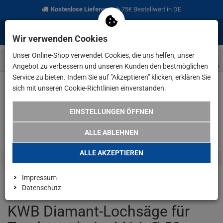
Kostenlose Lieferung
ab 75€ Bestellwert in DE
0
0
Menü
Anmelden
Merkzettel
Waren
Wir verwenden Cookies
aufklappen
aufkla
Unser Online-Shop verwendet Cookies, die uns helfen, unser
Angebot zu verbessern und unseren Kunden den bestmöglichen
Service zu bieten. Indem Sie auf "Akzeptieren" klicken, erklären Sie
sich mit unseren Cookie-Richtlinien einverstanden.
Weiter einkaufen
www.lefeld.de
Angebote
KWB Diamant-Loc
EINSTELLUNGEN ÖFFNEN
ALLE ABLEHNEN
ALLE AKZEPTIEREN
Impressum
Datenschutz
KWB Diamant-Lochsäge für