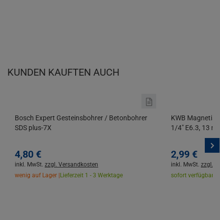
KUNDEN KAUFTEN AUCH
Bosch Expert Gesteinsbohrer / Betonbohrer
KWB Magnetisch
SDS plus-7X
1/4" E6.3, 13 m
4,
80
€
2,
99
€
inkl. MwSt.
zzgl. Versandkosten
inkl. MwSt.
zzgl. 
wenig auf Lager |
Lieferzeit 1 - 3 Werktage
sofort verfügbar |
L