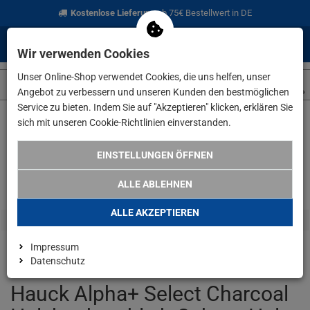
Kostenlose Lieferung
ab 75€ Bestellwert in DE
0
0
Menü
Anmelden
Merkzettel
Waren
Wir verwenden Cookies
aufklappen
aufkla
Unser Online-Shop verwendet Cookies, die uns helfen, unser
Angebot zu verbessern und unseren Kunden den bestmöglichen
Service zu bieten. Indem Sie auf "Akzeptieren" klicken, erklären Sie
sich mit unseren Cookie-Richtlinien einverstanden.
Weiter einkaufen
www.lefeld.de
Hauck Alpha+ Select Charcoa
EINSTELLUNGEN ÖFFNEN
ALLE ABLEHNEN
ALLE AKZEPTIEREN
Impressum
Datenschutz
Hauck Alpha+ Select Charcoal