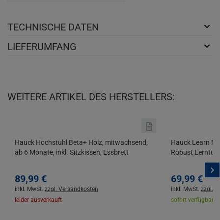
TECHNISCHE DATEN
LIEFERUMFANG
WEITERE ARTIKEL DES HERSTELLERS:
Hauck Hochstuhl Beta+ Holz, mitwachsend,
Hauck Learn N E
ab 6 Monate, inkl. Sitzkissen, Essbrett
Robust Lerntur
89,
99
€
69,
99
€
inkl. MwSt.
zzgl. Versandkosten
inkl. MwSt.
zzgl. 
leider ausverkauft
sofort verfügbar |
L