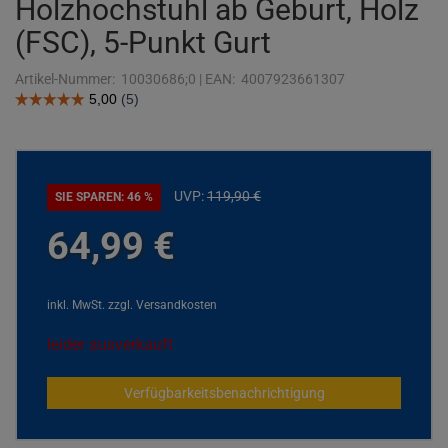
Holzhochstuhl ab Geburt, Holz
(FSC), 5-Punkt Gurt
Artikel-Nummer:
10030686;0
|
EAN:
4007923661307
UVP:
119,
90
€
SIE SPAREN: 46 %
64,
99
€
inkl. MwSt.
zzgl. Versandkosten
leider ausverkauft
Verfügbarkeitsbenachrichtigung