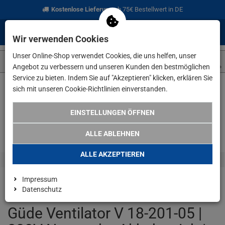
Kostenlose Lieferung
ab 75€ Bestellwert in DE
0
0
Menü
Anmelden
Merkzettel
Waren
Wir verwenden Cookies
aufklappen
aufkla
Unser Online-Shop verwendet Cookies, die uns helfen, unser
Angebot zu verbessern und unseren Kunden den bestmöglichen
Service zu bieten. Indem Sie auf "Akzeptieren" klicken, erklären Sie
sich mit unseren Cookie-Richtlinien einverstanden.
Weiter einkaufen
www.lefeld.de
Elektrowerkzeuge
Güde Ven
EINSTELLUNGEN ÖFFNEN
-10% MIT CODE: GUEDE10
ALLE ABLEHNEN
ALLE AKZEPTIEREN
Impressum
Datenschutz
Güde Ventilator V 18-201-05 |