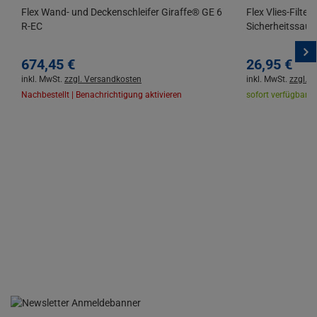
Flex Wand- und Deckenschleifer Giraffe® GE 6
Flex Vlies-Filte
R-EC
Sicherheitssau
674,
45
€
26,
95
€
inkl. MwSt.
zzgl. Versandkosten
inkl. MwSt.
zzgl. 
Nachbestellt | Benachrichtigung aktivieren
sofort verfügbar |
L