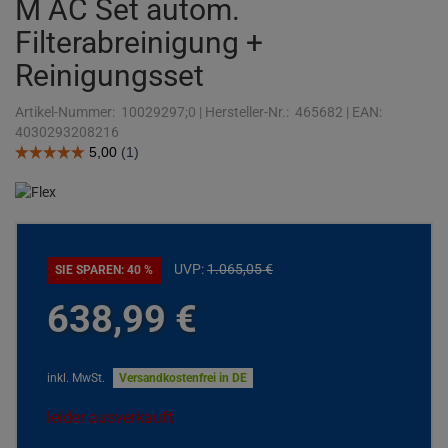
M AC Set autom.
Filterabreinigung +
Reinigungsset
Artikel-Nummer:
10029297;0
|
Hersteller-Nr.:
465682
|
EAN:
4030293208216
UVP:
1.065,
05
€
SIE SPAREN: 40 %
638,
99
€
inkl. MwSt.
Versandkostenfrei in DE
leider ausverkauft