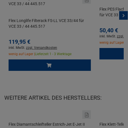
Flex PES Flachf
für VCE 33 / 44
Flex Longlife Filterack FS-LL VCE 33/44 für
VCE 33 / 44 445.517
50,
40
€
inkl. MwSt.
zzgl. 
119,
95
€
wenig auf Lager |
L
inkl. MwSt.
zzgl. Versandkosten
wenig auf Lager |
Lieferzeit 1 - 3 Werktage
WEITERE ARTIKEL DES HERSTELLERS:
Flex Diamantschleifteller Estrich-Jet E-Jet II
Flex Klett-Tell