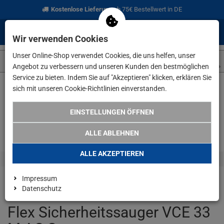
Kostenlose Lieferung
ab 75€ Bestellwert in DE
0
0
Menü
Anmelden
Merkzettel
Waren
Wir verwenden Cookies
aufklappen
aufkla
Unser Online-Shop verwendet Cookies, die uns helfen, unser
Angebot zu verbessern und unseren Kunden den bestmöglichen
Service zu bieten. Indem Sie auf "Akzeptieren" klicken, erklären Sie
sich mit unseren Cookie-Richtlinien einverstanden.
Weiter einkaufen
www.lefeld.de
Flex Sicherheitssauger VCE 3
EINSTELLUNGEN ÖFFNEN
ALLE ABLEHNEN
ALLE AKZEPTIEREN
Impressum
Datenschutz
Flex Sicherheitssauger VCE 33