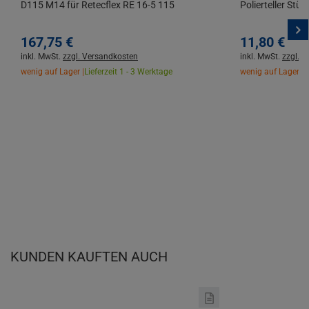
D115 M14 für Retecflex RE 16-5 115
Polierteller Stüt
167,
75
€
11,
80
€
inkl. MwSt.
zzgl. Versandkosten
inkl. MwSt.
zzgl. 
wenig auf Lager |
Lieferzeit 1 - 3 Werktage
wenig auf Lager |
L
KUNDEN KAUFTEN AUCH