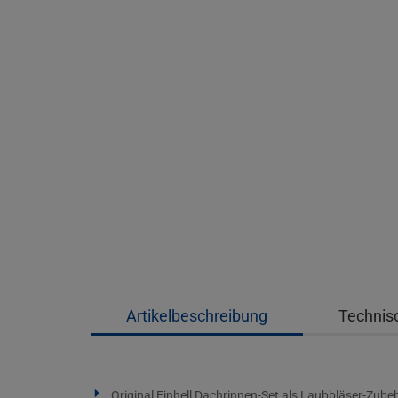
Artikelbeschreibung
Technis
Original Einhell Dachrinnen-Set als Laubbläser-Zube