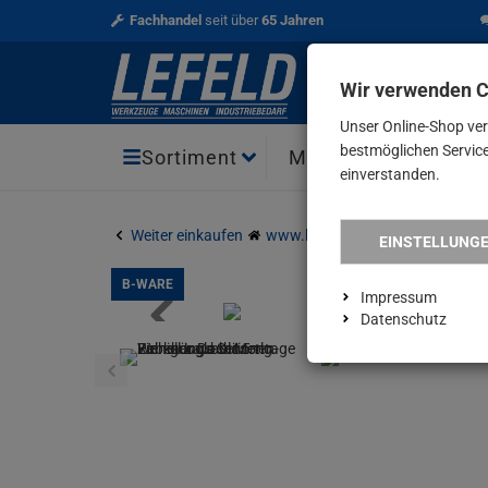
Fachhandel
seit über
65 Jahren
Wir verwenden 
Unser Online-Shop ve
bestmöglichen Service 
Aktio
Sortiment
Marken
einverstanden.
Weiter einkaufen
www.lefeld.de
Einhell Laubbl
EINSTELLUNG
B-WARE
Impressum
Datenschutz