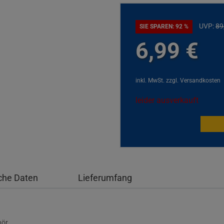
UVP:
89
SIE SPAREN: 92 %
6,
99
€
inkl. MwSt.
zzgl. Versandkosten
leider ausverkauft
che Daten
Lieferumfang
hör