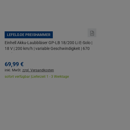
LEFELD.DE PREISHAMMER
Einhell Akku-Laubbläser GP-LB 18/200 Li E-Solo |
18 V | 200 km/h | variable Geschwindigkeit | 670
m³/h
69,
99
€
inkl. MwSt.
zzgl. Versandkosten
sofort verfügbar |
Lieferzeit 1 - 3 Werktage