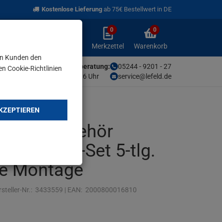
Kostenlose Lieferung
ab 75€ Bestellwert in DE
0
0
Anmelden
Merkzettel
Warenkorb
aufklappen
aufklappen
Anmelden
Merkzettel
Warenkorb
en Kunden den
Unsere Fachberatung:
05244 - 9201 - 27
en Cookie-Richtlinien
Mo-Fr von 9-16 Uhr
service@lefeld.de
KZEPTIEREN
bläser-Zubehör
einigungs-Set 5-tlg.
e Montage
steller-Nr.:
3433559
|
EAN:
2000800016810