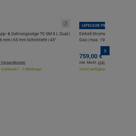
LEFELD.DE PREISHAMMER
app- & Gehrungssäge TE-SM 8 L Dual |
Einhell Stromerzeuger TE-IG 1
6 mm | 65 mm Schnittiefe | 45°
Gas | max. 1900 W | Inverter | 
enlaser
V + 2x USB-A Anschlüsse | fah
759,
00
€
. Versandkosten
inkl. MwSt.
zzgl. Versandkosten
 |
Lieferzeit 1 - 3 Werktage
sofort verfügbar |
Lieferzeit 1 - 3 W