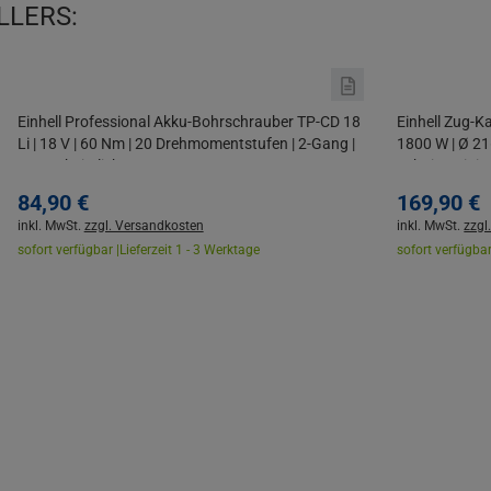
LLERS:
Einhell Professional Akku-Bohrschrauber TP-CD 18
Einhell Zug-K
Li | 18 V | 60 Nm | 20 Drehmomentstufen | 2-Gang |
1800 W | Ø 21
LED-Arbeitslicht
Schnitt | Lini
84,
90
€
169,
90
€
inkl. MwSt.
zzgl. Versandkosten
inkl. MwSt.
zzgl
sofort verfügbar |
Lieferzeit 1 - 3 Werktage
sofort verfügbar