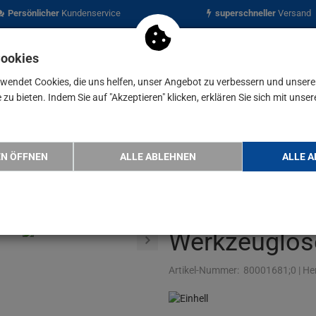
Persönlicher
Kundenservice
superschneller
Versand
Cookies
rwendet Cookies, die uns helfen, unser Angebot zu verbessern und unser
zu bieten. Indem Sie auf "Akzeptieren" klicken, erklären Sie sich mit unser
nen
Blog
äser-Zubehör Dachrinnen-Reinigungs-…
EN ÖFFNEN
ALLE ABLEHNEN
ALLE A
Einhell Laub
Dachrinnen-R
Werkzeuglos
Artikel-Nummer:
80001681;0
|
Her