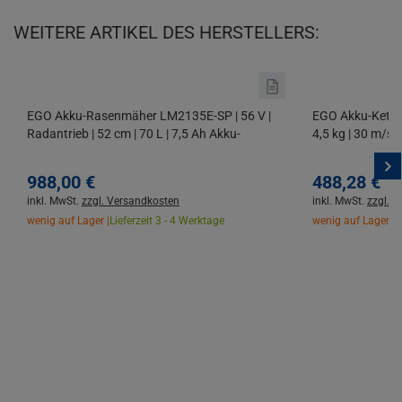
WEITERE ARTIKEL DES HERSTELLERS:
EGO Akku-Rasenmäher LM2135E-SP | 56 V |
EGO Akku-Ketten
Radantrieb | 52 cm | 70 L | 7,5 Ah Akku-
4,5 kg | 30 m/s
Starterset
988,
00
€
488,
28
€
inkl. MwSt.
zzgl. Versandkosten
inkl. MwSt.
zzgl. 
wenig auf Lager |
Lieferzeit 3 - 4 Werktage
wenig auf Lager |
L