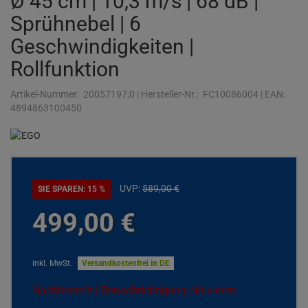
Ø 45 cm | 10,3 m/s | 68 dB |
Sprühnebel | 6
Geschwindigkeiten |
Rollfunktion
Artikel-Nummer:
20057197;0
|
Hersteller-Nr.:
FC10086004
|
EAN:
4894863100450
UVP:
589,
00
€
SIE SPAREN: 15 %
499,
00
€
inkl. MwSt.
Versandkostenfrei in DE
Nachbestellt | Benachrichtigung aktivieren