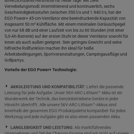
unverzichtbares Hilfsmittel für heiße Tage. Mit zwei
Vernebelungsmodi: intermittierend und kontinuierlich, sechs
Geschwindigkeitsstufen zwischen 350 l/s und 1.940 l/s, hat der
EGO Power+ 45-cm-Ventilator eine beeindruckende Kapazität von
insgesamt 50 m² Kühlfläche. Mit einem minimalen Geräuschpegel
von nur 68 dB und einer Laufzeit von bis zu 60 Stunden (mit einer
5,0-Ah-Batterie) auf der ersten Stufe ist dieser Ventilator sowohl für
innen als auch außen geeignet. Sein geringes Gewicht und seine
hilfreiche Rollfunktion machen ihn ideal für heiße
Arbeitsbedingungen, Sportveranstaltungen, Campingausflüge und
Grillpartys.
Vorteile der EGO Power+ Technologie:
AKKULEISTUNG UND KOMPATIBILITÄT:
Liefert die passende
Leistung für jede Aufgabe. Unser 56V-ARC-Lithium™ Akku ist ein
Wunderwerk der Technik, das benzinbetriebene Geräte in jeder
Hinsicht übertrifft. Alle unsere 56V-ARC-Lithium™-Akkus sind
innerhalb der gesamten EGO Produktpalette kompatibel- für jedes
Werkzeug und jede Aufgabe gibt es also einen passenden Akku.
LANGLEBIGKEIT UND LEISTUNG:
Als marktführendes
Unternehmen und Teil der Chervon-Gruppe sind wir stolz auf unsere