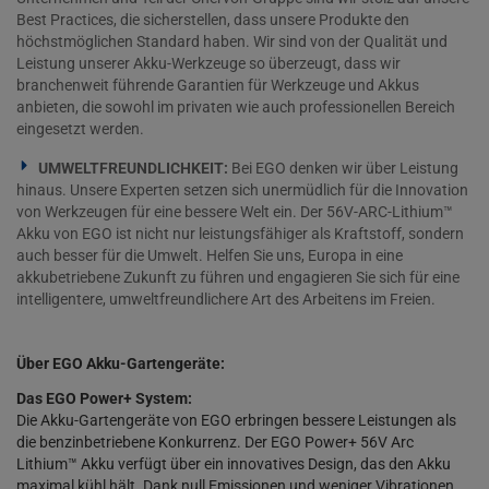
Best Practices, die sicherstellen, dass unsere Produkte den
höchstmöglichen Standard haben. Wir sind von der Qualität und
Leistung unserer Akku-Werkzeuge so überzeugt, dass wir
branchenweit führende Garantien für Werkzeuge und Akkus
anbieten, die sowohl im privaten wie auch professionellen Bereich
eingesetzt werden.
UMWELTFREUNDLICHKEIT:
Bei EGO denken wir über Leistung
hinaus. Unsere Experten setzen sich unermüdlich für die Innovation
von Werkzeugen für eine bessere Welt ein. Der 56V-ARC-Lithium™
Akku von EGO ist nicht nur leistungsfähiger als Kraftstoff, sondern
auch besser für die Umwelt. Helfen Sie uns, Europa in eine
akkubetriebene Zukunft zu führen und engagieren Sie sich für eine
intelligentere, umweltfreundlichere Art des Arbeitens im Freien.
Über EGO Akku-Gartengeräte:
Das EGO Power+ System:
Die Akku-Gartengeräte von EGO erbringen bessere Leistungen als
die benzinbetriebene Konkurrenz. Der EGO Power+ 56V Arc
Lithium™ Akku verfügt über ein innovatives Design, das den Akku
maximal kühl hält. Dank null Emissionen und weniger Vibrationen