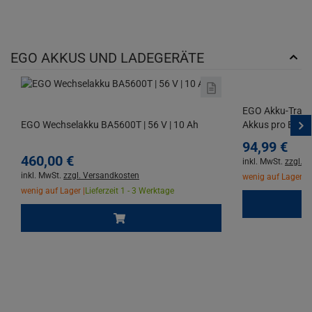
EGO AKKUS UND LADEGERÄTE
EGO Akku-Trans
EGO Wechselakku BA5600T | 56 V | 10 Ah
Akkus pro Box
94,
99
€
460,
00
€
inkl. MwSt.
zzgl. 
inkl. MwSt.
zzgl. Versandkosten
wenig auf Lager |
L
wenig auf Lager |
Lieferzeit 1 - 3 Werktage