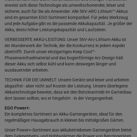
erweist sich diese Technologie als umweltschonender, leiser und
sicherer, auch für Sie als Anwender. Alle 56V-ARC-Lithium™-Akkus
sind im gesamten EGO Sortiment kompatibel. Für jedes Werkzeug
und jede Aufgabe gibt es die passende Akkukapazität. Je größer der
Akku, desto höher Leistungskapazität und Laufzeiten.
VERBESSERTE AKKU-LEISTUNG: Unser 56V-Arc-Lithium-Akku ist
ein Wunderwerk der Technik, der die Konkurrenz in jedem Aspekt
übertrifft. Durch unser einzigartiges Keep Cool™-
Phasenwechselmaterial und das bogenförmige Arc-Design hält
dieser Akku sich selbst kühl und kann deswegen länger und
ausdauernder arbeiten.
TECHNIK FÜR DIE UMWELT: Unsere Geräte sind leiser und arbeiten
abgasfrei - aber nicht auf Kosten der Leistung. Unsere überlegene
Akkutechnologie beweist, dass wir den Benzinantrieb im Gartenbau
dort lassen sollten, wo er hingehört - in der Vergangenheit.
EGO Power+:
Ein komplettes Sortiment an Akku-Gartengeräten, ideal für den
regelmäßigen Hausgebrauch in kleinen bis mittelgroßen Gärten.
Unser Power+-Sortiment aus akkubetriebenen Gartengeräten bietet
dem Gelegenheits- und Hobbygärtner die Power von Benzingeräten,