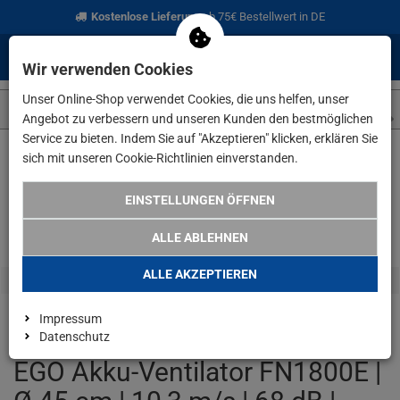
Kostenlose Lieferung
ab 75€ Bestellwert in DE
0
0
Menü
Anmelden
Merkzettel
Waren
Wir verwenden Cookies
aufklappen
aufkla
Unser Online-Shop verwendet Cookies, die uns helfen, unser
Angebot zu verbessern und unseren Kunden den bestmöglichen
Service zu bieten. Indem Sie auf "Akzeptieren" klicken, erklären Sie
sich mit unseren Cookie-Richtlinien einverstanden.
Weiter einkaufen
www.lefeld.de
Elektrowerkzeuge
EGO Akku
EINSTELLUNGEN ÖFFNEN
ALLE ABLEHNEN
ALLE AKZEPTIEREN
Impressum
Datenschutz
EGO Akku-Ventilator FN1800E |