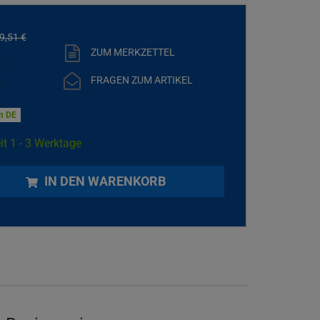
9,
51
€
ZUM MERKZETTEL
€
FRAGEN ZUM ARTIKEL
in DE
it 1 - 3 Werktage
IN DEN WARENKORB