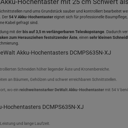
 Akku-Hochentaster mit 25 cm Schwert als
nittstellen rund ums Grundstück sauber und kontrolliert bearbeitet werd
. Der
54 V Akku-Hochentaster
eignet sich für professionelle Baumpflege,
e Kabel gefragt sind.
ndung mit der
bis auf 3,5 m verlängerbaren Teleskopstange
. Dadurch ver
aken zum Herausziehen festsitzender Äste
, einen
sehr kleinen Schneid
Schmierung.
 DeWalt Akku-Hochentasters DCMPS635N-XJ
rollierten Schneiden höher liegender Äste und Kronenbereiche.
eiten an Bäumen, Gehölzen und schwer erreichbaren Schnittstellen.
dort, wo ein
reichweitenstarker DeWalt Akku-Hochentaster
mit 54 V benö
kku-Hochentasters DCMPS635N-XJ
Leistung und lange Laufzeit.