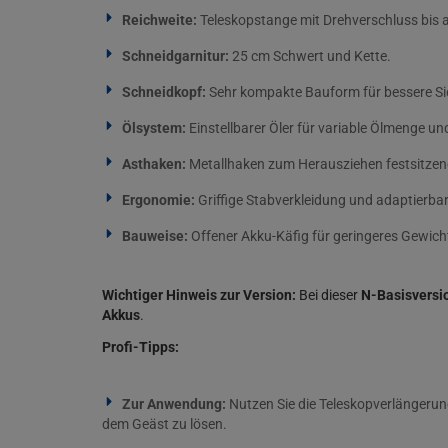
Reichweite:
Teleskopstange mit Drehverschluss bis a
Schneidgarnitur:
25 cm Schwert und Kette.
Schneidkopf:
Sehr kompakte Bauform für bessere Sic
Ölsystem:
Einstellbarer Öler für variable Ölmenge 
Asthaken:
Metallhaken zum Herausziehen festsitzen
Ergonomie:
Griffige Stabverkleidung und adaptierbar
Bauweise:
Offener Akku-Käfig für geringeres Gewich
Wichtiger Hinweis zur Version:
Bei dieser
N-Basisversi
Akkus
.
Profi-Tipps:
Zur Anwendung:
Nutzen Sie die Teleskopverlängerung
dem Geäst zu lösen.