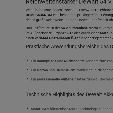
Reichweitenstarker DeWalt 54 V
Wenn hohe Äste, Baumkronen oder schwer erreichbare Sch
DCMPS635N-XJ
eine besonders praxisgerechte Lösung
denen große Reichweite und hohe Bewegungsfreiheit ohn
Das Leitfeature ist der
54 V bürstenlose Motor
in Verbi
im Außeneinsatz. Ergänzt wird dies durch einen
Metallh
einen
variabel einstellbaren Öler
für bedarfsgerechte 
Praktische Anwendungsbereiche des
Für Baumpflege und Rückschnitt:
Geeignet zum kont
Für Garten und Grundstück:
Praktisch für Pflegearb
Für professionelle Außeneinsätze:
Sinnvoll überall 
Technische Highlights des DeWalt A
Motor:
54 V bürstenlose Motor-Technologie für hohe 