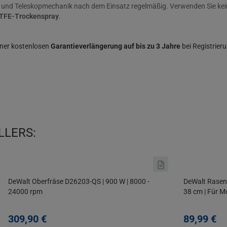
h und Teleskopmechanik nach dem Einsatz regelmäßig. Verwenden Sie kein
TFE-Trockenspray
.
einer kostenlosen
Garantieverlängerung auf bis zu 3 Jahre
bei Registrier
LLERS:
DeWalt Oberfräse D26203-QS | 900 W | 8000 -
DeWalt Rasen
24000 rpm
38 cm | Für 
309,
90
€
89,
99
€