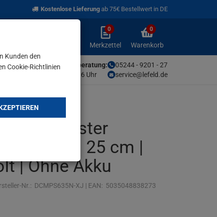
Kostenlose Lieferung
ab 75€ Bestellwert in DE
0
0
Anmelden
Merkzettel
Warenkorb
aufklappen
aufklappen
Anmelden
Merkzettel
Warenkorb
en Kunden den
Unsere Fachberatung:
05244 - 9201 - 27
en Cookie-Richtlinien
Mo-Fr von 9-16 Uhr
service@lefeld.de
KZEPTIEREN
-Hochentaster
 | 54 V | 25 cm |
olt | Ohne Akku
steller-Nr.:
DCMPS635N-XJ
|
EAN:
5035048838273