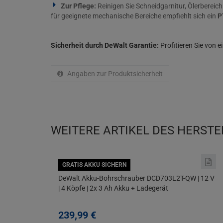
Zur Pflege:
Reinigen Sie Schneidgarnitur, Ölerbereic
für geeignete mechanische Bereiche empfiehlt sich ein
P
Sicherheit durch DeWalt Garantie:
Profitieren Sie von 
Angaben zur Produktsicherheit
WEITERE ARTIKEL DES HERSTE
GRATIS AKKU SICHERN
DeWalt Akku-Bohrschrauber DCD703L2T-QW | 12 V
| 4 Köpfe | 2x 3 Ah Akku + Ladegerät
239,
99
€