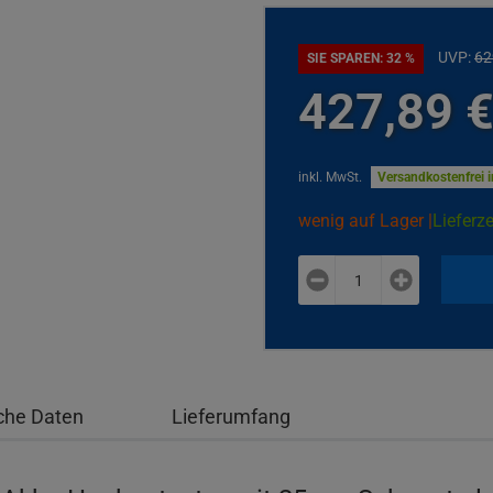
UVP:
62
SIE SPAREN: 32 %
427,
89
inkl. MwSt.
Versandkostenfrei 
wenig auf Lager |
Lieferze
plus
minus
che Daten
Lieferumfang