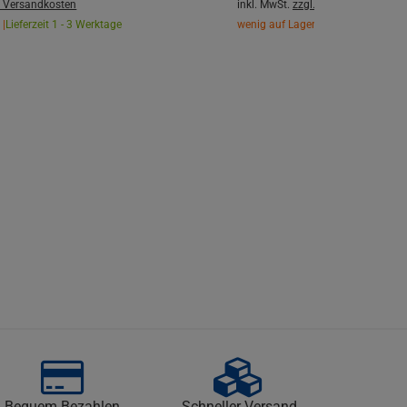
. Versandkosten
inkl. MwSt.
zzgl. Versandkosten
 |
Lieferzeit 1 - 3 Werktage
wenig auf Lager |
Lieferzeit 1 - 3 W
Bequem Bezahlen
Schneller Versand