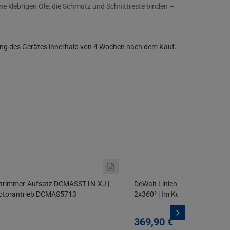
e klebrigen Öle, die Schmutz und Schnittreste binden –
ung des Gerätes innerhalb von 4 Wochen nach dem Kauf.
trimmer-Aufsatz DCMASST1N-XJ |
DeWalt Linienlaser DCE0811D1
Motorantrieb DCMAS5713
2x360° | Im Koffer | 2 Ah Akku-
369,
90
€