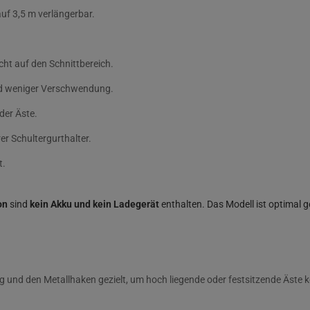
uf 3,5 m verlängerbar.
ht auf den Schnittbereich.
und weniger Verschwendung.
der Äste.
er Schultergurthalter.
t.
on
sind
kein Akku und kein Ladegerät
enthalten. Das Modell ist optimal 
 und den Metallhaken gezielt, um hoch liegende oder festsitzende Äste ko