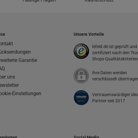
ice
Unsere Vorteile
ontakt
lefeld.de ist geprüft und
ücksendungen
zertifiziert nach den Tru
Shops Qualitätskriterien
rweiterte Garantie
AQ
Ihre Daten werden
ber uns
verschlüsselt übertrage
ewsletter
ookie-Einstellungen
Vertrauenswürdiger ide
Partner seit 2017
andarten
Social Media