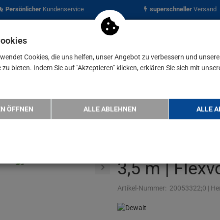
Persönlicher
Kundenservice
superschneller
Versand
Cookies
rwendet Cookies, die uns helfen, unser Angebot zu verbessern und unser
zu bieten. Indem Sie auf "Akzeptieren" klicken, erklären Sie sich mit unser
nen
Blog
Walt Akku-Hochentaster DCMPS635N-XJ | 54 V | 25…
EN ÖFFNEN
ALLE ABLEHNEN
ALLE A
DeWalt Akku
DCMPS635N-XJ
3,5 m | Flexv
Artikel-Nummer:
20053322;0
|
Her