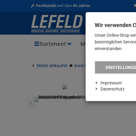
Fachhandel
seit über
65 Jahren
Wir verwenden 
Unser Online-Shop ve
bestmöglichen Service 
Aktio
Sortiment
Marken
einverstanden.
Weiter einkaufen
www.lefeld.de
CAT T-Shirt Tr
EINSTELLUNG
Impressum
Datenschutz