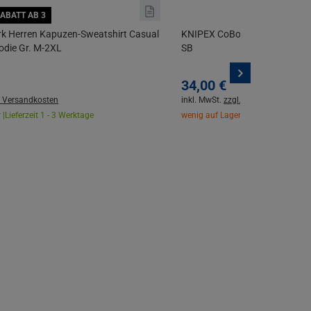
ABATT AB 3
k Herren Kapuzen-Sweatshirt Casual
KNIPEX CoBolt schwarz atram
die Gr. M-2XL
SB
34,
00
€
. Versandkosten
inkl. MwSt.
zzgl. Versandkosten
 |
Lieferzeit 1 - 3 Werktage
wenig auf Lager |
Lieferzeit 1 - 3 W