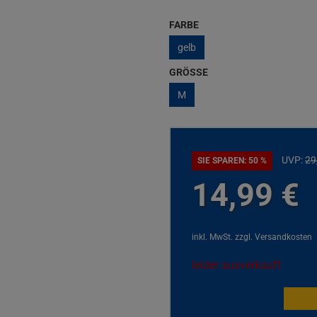
FARBE
gelb
GRÖSSE
M
UVP:
29
SIE SPAREN: 50 %
14,
99
€
inkl. MwSt.
zzgl. Versandkosten
leider ausverkauft