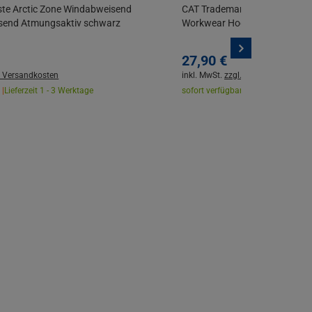
te Arctic Zone Windabweisend
CAT Trademark Herren Kapuze
send Atmungsaktiv schwarz
Workwear Hoodie Gr. M-2XL
27,
90
€
. Versandkosten
inkl. MwSt.
zzgl. Versandkosten
 |
Lieferzeit 1 - 3 Werktage
sofort verfügbar |
Lieferzeit 1 - 3 W