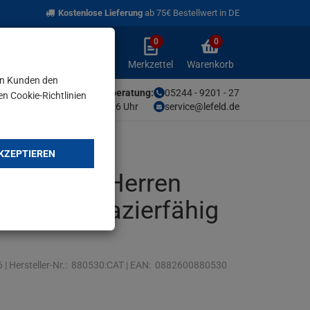
Kostenlose Lieferung
ab 75€ Bestellwert in DE
0
0
Anmelden
Merkzettel
Warenkorb
aufklappen
aufklappen
Anmelden
Merkzettel
Warenkorb
en Kunden den
Unsere Fachberatung:
05244 - 9201 - 27
en Cookie-Richtlinien
Mo-Fr von 9-16 Uhr
service@lefeld.de
KZEPTIEREN
Trademark Herren
lle strapazierfähig
6
|
Hersteller-Nr.:
880530:CAT
|
EAN:
0882600880530