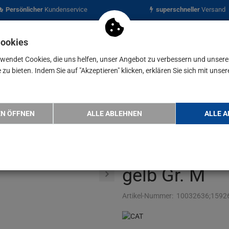
Persönlicher
Kundenservice
superschneller
Versand
Cookies
rwendet Cookies, die uns helfen, unser Angebot zu verbessern und unser
zu bieten. Indem Sie auf "Akzeptieren" klicken, erklären Sie sich mit unser
nen
Blog
ademark Herren 100% Baumwolle strap…
EN ÖFFNEN
ALLE ABLEHNEN
ALLE A
CAT T-Shirt 
100% Baumwo
gelb Gr. M
Artikel-Nummer:
10032636;1592