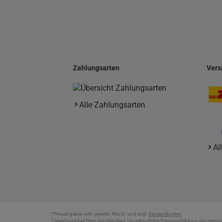
Zahlungsarten
Vers
Alle Zahlungsarten
Al
* Preisangaben inkl. gesetzl. MwSt. und zzgl.
Versandkosten
1
Ursprünglicher Preis des Händlers, Unverbindliche Preisempfehlung des Herstel