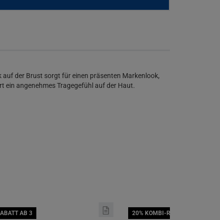
auf der Brust sorgt für einen präsenten Markenlook,
rt ein angenehmes Tragegefühl auf der Haut.
ABATT AB 3
20% KOMBI-RABATT AB 3