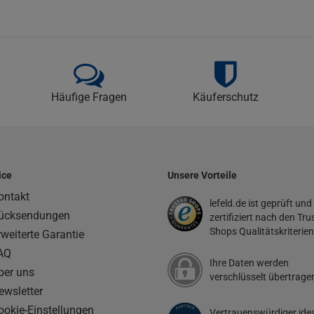
Häufige Fragen
Käuferschutz
ice
Unsere Vorteile
ontakt
lefeld.de ist geprüft und
ücksendungen
zertifiziert nach den Tru
Shops Qualitätskriterien
rweiterte Garantie
AQ
Ihre Daten werden
ber uns
verschlüsselt übertrage
ewsletter
ookie-Einstellungen
Vertrauenswürdiger ide