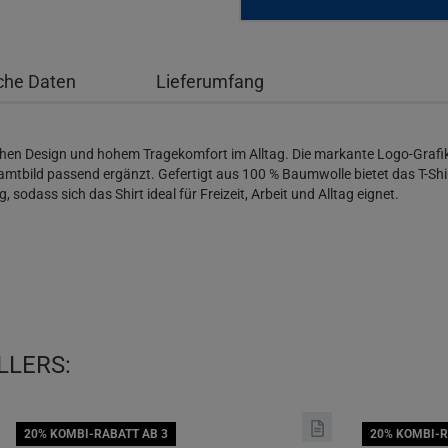
che Daten
Lieferumfang
hen Design und hohem Tragekomfort im Alltag. Die markante Logo-Grafik 
bild passend ergänzt. Gefertigt aus 100 % Baumwolle bietet das T-Shi
, sodass sich das Shirt ideal für Freizeit, Arbeit und Alltag eignet.
LLERS:
20% KOMBI-RABATT AB 3
20% KOMBI-R